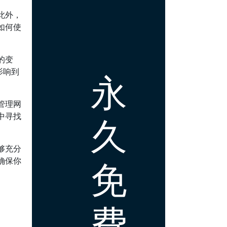
此外，
如何使
。
的变
影响到
永
管理网
中寻找
久
够充分
免
确保你
费