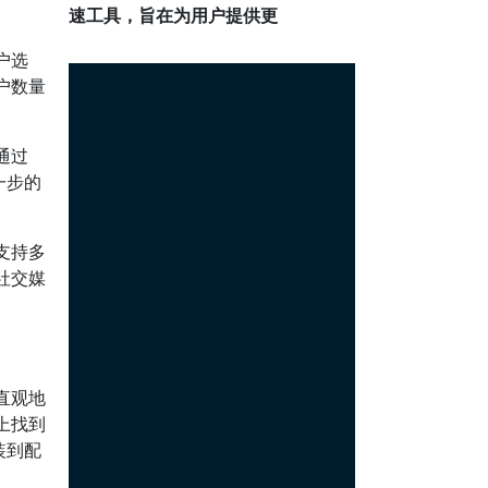
速工具，旨在为用户提供更
户选
户数量
通过
一步的
支持多
社交媒
直观地
上找到
装到配